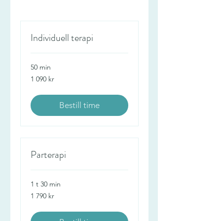
Individuell terapi
50 min
1 090
1 090 kr
norske
kroner
Bestill time
Parterapi
1 t 30 min
1 790
1 790 kr
norske
kroner