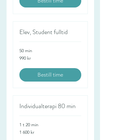
Bestill time
Elev, Student fulltid
50 min
990
990 kr
norske
kroner
Bestill time
Individualterapi 80 min
1 t 20 min
1 600
1 600 kr
norske
kroner