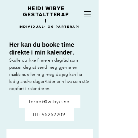
HEIDI WIBYE
GESTALTTERAP
I
Individual- og Parterapi
Her kan du booke time
direkte i min kalender.
Skulle du ikke finne en dag/tid som
passer deg så send meg gjerne en
mail/sms eller ring meg da jeg kan ha
ledig andre dager/tider enn hva som står
oppført i kalenderen.
Terapi@wibye.no
Tlf: 95252209