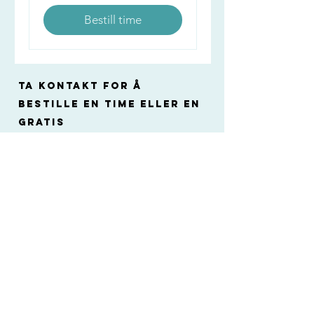
Bestill time
Ta kontakt for å
bestille en time
eller en
gratis
kartleggingsamtale
(15 min på telefon).